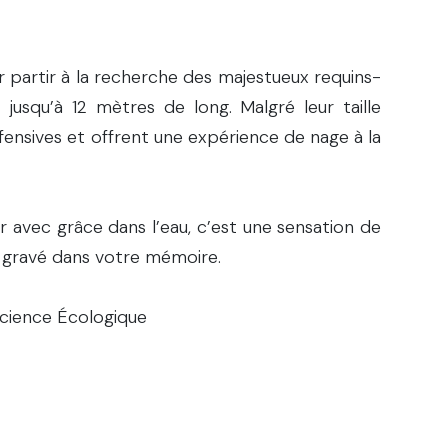
r partir à la recherche des majestueux requins-
 jusqu’à 12 mètres de long. Malgré leur taille
fensives et offrent une expérience de nage à la
er avec grâce dans l’eau, c’est une sensation de
ra gravé dans votre mémoire.
science Écologique
era assuré par notre équipe pour vous expliquer
’approche à respecter. La protection de ces
du Madagascar Whale Shark Project (en vigueur