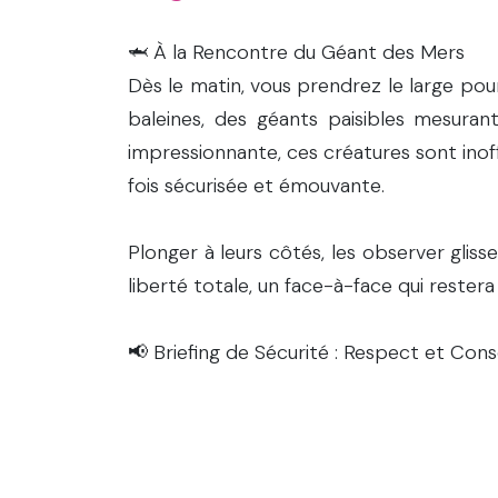
🦈 À la Rencontre du Géant des Mers
Dès le matin, vous prendrez le large pou
baleines, des géants paisibles mesurant
impressionnante, ces créatures sont inof
fois sécurisée et émouvante.
Plonger à leurs côtés, les observer gliss
liberté totale, un face-à-face qui reste
📢 Briefing de Sécurité : Respect et Con
1
:
00
AM
Avant de plonger, un briefing détaillé s
les règles de sécurité et les codes d
animaux exceptionnels est une priorité.
Hour
Depuis janvier 2024, la charte éthique 