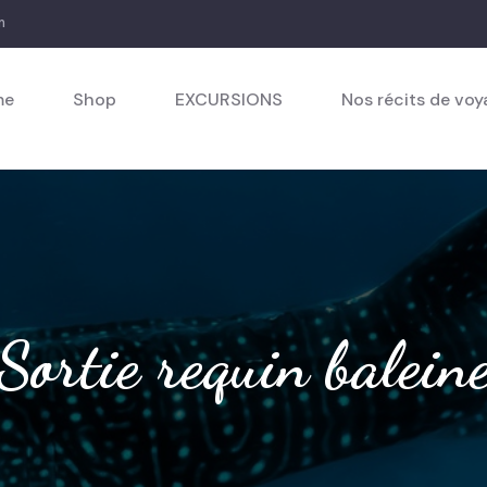
m
me
Shop
EXCURSIONS
Nos récits de vo
Sortie requin balein