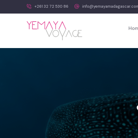
+261 32 72 530 86
info@yemayamadagascar.co
Ho