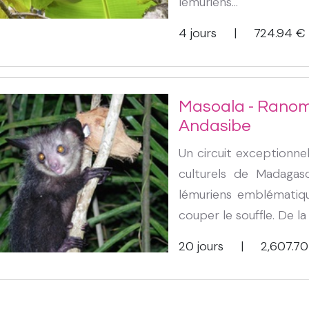
lémuriens...
4 jours
|
724.94
€
Masoala - Ranoma
Andasibe
Un circuit exceptionne
culturels de Madagasca
lémuriens emblématique
couper le souffle. De la
20 jours
|
2,607.70