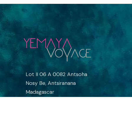
Lot II 06 A 0082 Antsoha
Nosy Be, Antsiranana
Madagascar
1
:
00
AM
+261 32 72 530 86
Hour
info
@yemayamadagascar.com