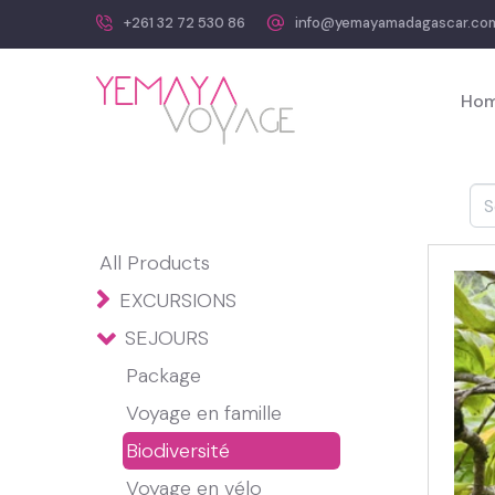
+261 32 72 530 86
info@yemayamadagascar.co
Ho
All Products
EXCURSIONS
SEJOURS
Package
Voyage en famille
Biodiversité
Voyage en vélo