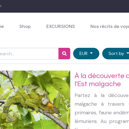
m
me
Shop
EXCURSIONS
Nos récits de vo
EUR
Sort by
À la découverte d
l'Est malgache
Partez à la découver
malgache à travers 
primaires, faune endém
lémuriens. Au programm